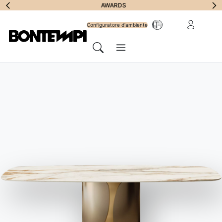
Iscriviti alla
AWARDS
Area riservat
IT
Newsletter
Configuratore d'ambiente
Menu
Cerca
BONTEMPI
//
CODICE ETICO
Codice etico